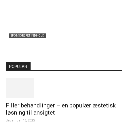
SPONSORERET INDHOLD
Filler behandlinger – en populær æstetisk
løsning til ansigtet
Admin
-
december 16, 2025
0
POPULAR
Filler behandlinger – en populær æstetisk
løsning til ansigtet
december 16, 2025