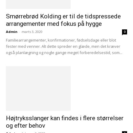
Smørrebrød Kolding er til de tidspressede
arrangementer med fokus på hygge
Admin
-
marts 3, 2020
0
Familiearrangementer, konfirmationer, fødselsdage eller blot
fester med venner. Alt dette spreder en glæde, men det kræver
også planlægning og nogle gange meget forberedelsestid, som...
Højtryksslanger kan findes i flere størrelser
og efter behov