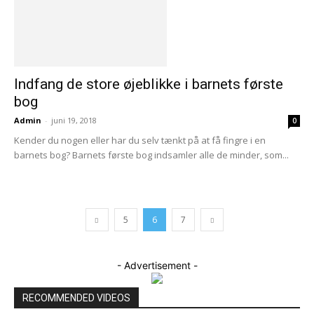
Indfang de store øjeblikke i barnets første
bog
Admin
-
juni 19, 2018
0
Kender du nogen eller har du selv tænkt på at få fingre i en
barnets bog? Barnets første bog indsamler alle de minder, som...
5
6
7
- Advertisement -
RECOMMENDED VIDEOS