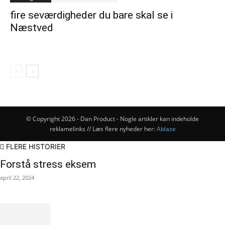
fire seværdigheder du bare skal se i
Næstved
© Copyright 2026 - Dan Product - Nogle artikler kan indeholde
reklamelinks // Læs flere nyheder her:
Ablaze
FLERE HISTORIER
Forstå stress eksem
april 22, 2024