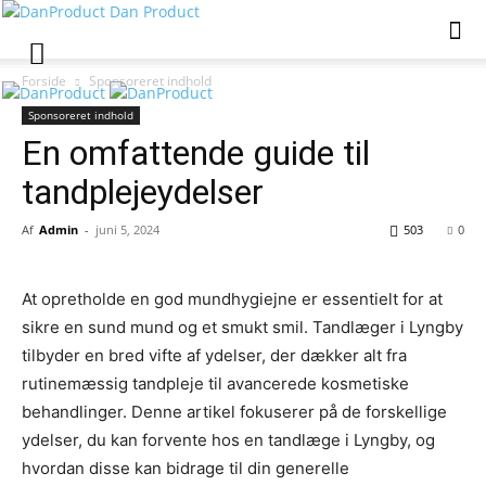
Dan Product
Forside
Sponsoreret indhold
Sponsoreret indhold
En omfattende guide til
tandplejeydelser
Af
Admin
-
juni 5, 2024
503
0
At opretholde en god mundhygiejne er essentielt for at
sikre en sund mund og et smukt smil. Tandlæger i Lyngby
tilbyder en bred vifte af ydelser, der dækker alt fra
rutinemæssig tandpleje til avancerede kosmetiske
behandlinger. Denne artikel fokuserer på de forskellige
ydelser, du kan forvente hos en tandlæge i Lyngby, og
hvordan disse kan bidrage til din generelle