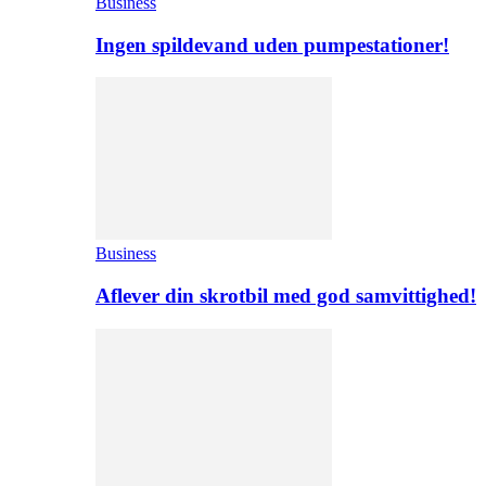
Business
Ingen spildevand uden pumpestationer!
Business
Aflever din skrotbil med god samvittighed!