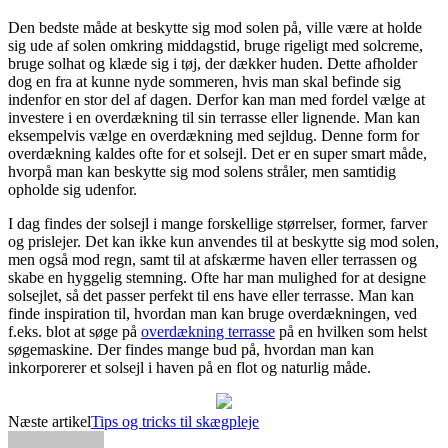
Den bedste måde at beskytte sig mod solen på, ville være at holde
sig ude af solen omkring middagstid, bruge rigeligt med solcreme,
bruge solhat og klæde sig i tøj, der dækker huden. Dette afholder
dog en fra at kunne nyde sommeren, hvis man skal befinde sig
indenfor en stor del af dagen. Derfor kan man med fordel vælge at
investere i en overdækning til sin terrasse eller lignende. Man kan
eksempelvis vælge en overdækning med sejldug. Denne form for
overdækning kaldes ofte for et solsejl. Det er en super smart måde,
hvorpå man kan beskytte sig mod solens stråler, men samtidig
opholde sig udenfor.
I dag findes der solsejl i mange forskellige størrelser, former, farver
og prislejer. Det kan ikke kun anvendes til at beskytte sig mod solen,
men også mod regn, samt til at afskærme haven eller terrassen og
skabe en hyggelig stemning. Ofte har man mulighed for at designe
solsejlet, så det passer perfekt til ens have eller terrasse. Man kan
finde inspiration til, hvordan man kan bruge overdækningen, ved
f.eks. blot at søge på
overdækning terrasse
på en hvilken som helst
søgemaskine. Der findes mange bud på, hvordan man kan
inkorporerer et solsejl i haven på en flot og naturlig måde.
Næste artikel
Tips og tricks til skægpleje