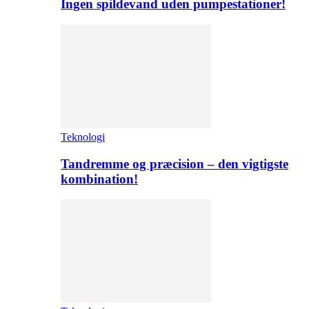
Ingen spildevand uden pumpestationer!
Teknologi
Tandremme og præcision – den vigtigste
kombination!