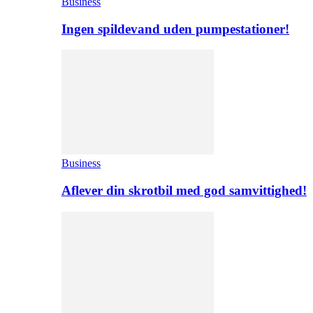
Business
Ingen spildevand uden pumpestationer!
Business
Aflever din skrotbil med god samvittighed!