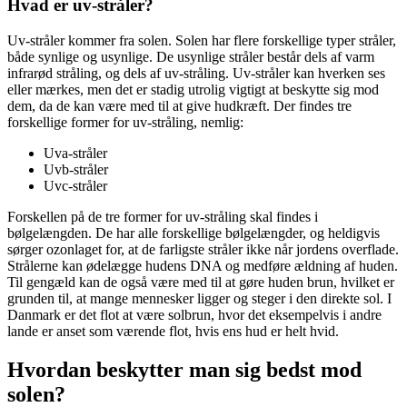
Hvad er uv-stråler?
Uv-stråler kommer fra solen. Solen har flere forskellige typer stråler,
både synlige og usynlige. De usynlige stråler består dels af varm
infrarød stråling, og dels af uv-stråling. Uv-stråler kan hverken ses
eller mærkes, men det er stadig utrolig vigtigt at beskytte sig mod
dem, da de kan være med til at give hudkræft. Der findes tre
forskellige former for uv-stråling, nemlig:
Uva-stråler
Uvb-stråler
Uvc-stråler
Forskellen på de tre former for uv-stråling skal findes i
bølgelængden. De har alle forskellige bølgelængder, og heldigvis
sørger ozonlaget for, at de farligste stråler ikke når jordens overflade.
Strålerne kan ødelægge hudens DNA og medføre ældning af huden.
Til gengæld kan de også være med til at gøre huden brun, hvilket er
grunden til, at mange mennesker ligger og steger i den direkte sol. I
Danmark er det flot at være solbrun, hvor det eksempelvis i andre
lande er anset som værende flot, hvis ens hud er helt hvid.
Hvordan beskytter man sig bedst mod
solen?