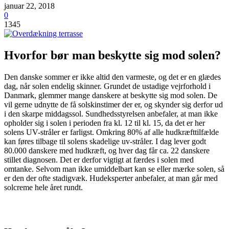
januar 22, 2018
0
1345
Hvorfor bør man beskytte sig mod solen?
Den danske sommer er ikke altid den varmeste, og det er en glædes
dag, når solen endelig skinner. Grundet de ustadige vejrforhold i
Danmark, glemmer mange danskere at beskytte sig mod solen. De
vil gerne udnytte de få solskinstimer der er, og skynder sig derfor ud
i den skarpe middagssol. Sundhedsstyrelsen anbefaler, at man ikke
opholder sig i solen i perioden fra kl. 12 til kl. 15, da det er her
solens UV-stråler er farligst. Omkring 80% af alle hudkræfttilfælde
kan føres tilbage til solens skadelige uv-stråler. I dag lever godt
80.000 danskere med hudkræft, og hver dag får ca. 22 danskere
stillet diagnosen. Det er derfor vigtigt at færdes i solen med
omtanke. Selvom man ikke umiddelbart kan se eller mærke solen, så
er den der ofte stadigvæk. Hudeksperter anbefaler, at man går med
solcreme hele året rundt.