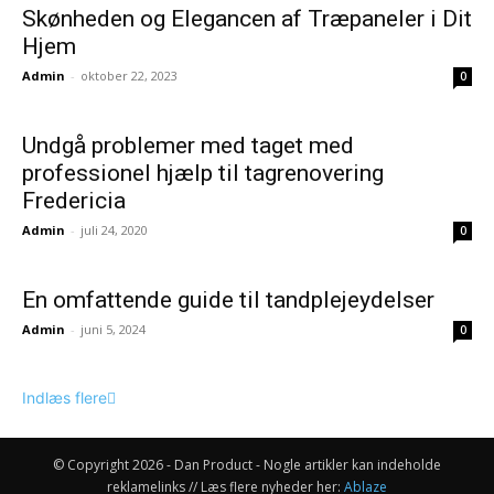
Skønheden og Elegancen af Træpaneler i Dit
Hjem
Admin
-
oktober 22, 2023
0
Undgå problemer med taget med
professionel hjælp til tagrenovering
Fredericia
Admin
-
juli 24, 2020
0
En omfattende guide til tandplejeydelser
Admin
-
juni 5, 2024
0
Indlæs flere
© Copyright 2026 - Dan Product - Nogle artikler kan indeholde
reklamelinks // Læs flere nyheder her:
Ablaze