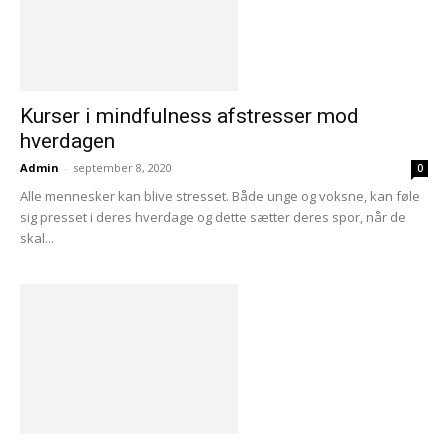
Kurser i mindfulness afstresser mod
hverdagen
Admin
-
september 8, 2020
0
Alle mennesker kan blive stresset. Både unge og voksne, kan føle
sig presset i deres hverdage og dette sætter deres spor, når de
skal...