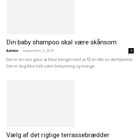
Din baby shampoo skal være skånsom
Admin
-
september 3, 2019
0
Det er en stor gave at blive beriget med at få en lille en derhjemme.
Det er dog ikke helt uden bekymring og mange...
Vælg af det rigtige terrassebrædder