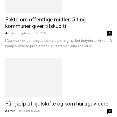
Fakta om offentlige midler: 5 ting
kommuner giver tilskud til
Admin
-
september 22, 2022
0
I Danmark er der en god social dækning, hvilket betyder at vi kan få
hjælp til mange problemer. De fleste ved allerede, at vi...
Få hjælp til hjulskifte og kom hurtigt videre
Admin
-
oktober 5, 2020
0