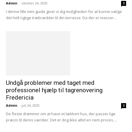
Admin
-
oktober 26, 2020
0
I denne lille mini guide giver vi dig muligheden for at kunne vælge
det helt rigtige træbrædder til din terrasse. Da der er masser...
Undgå problemer med taget med
professionel hjælp til tagrenovering
Fredericia
Admin
-
juli 24, 2020
0
De fleste drømmer om at have et lækkert hus, der passer lige
præcis til deres værdier. Det er dog ikke altid en nem proces....